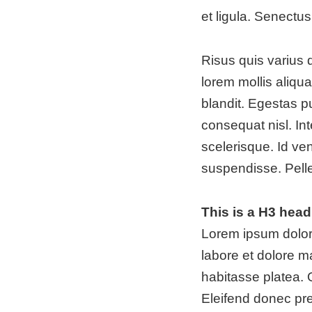
et ligula. Senectu
Risus quis varius 
lorem mollis aliqu
blandit. Egestas p
consequat nisl. In
scelerisque. Id ve
suspendisse. Pell
This is a H3 head
Lorem ipsum dolor 
labore et dolore ma
habitasse platea.
Eleifend donec pr