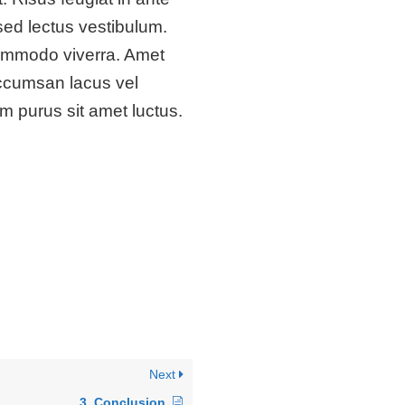
sed lectus vestibulum.
commodo viverra. Amet
ccumsan lacus vel
m purus sit amet luctus.
Next
3. Conclusion