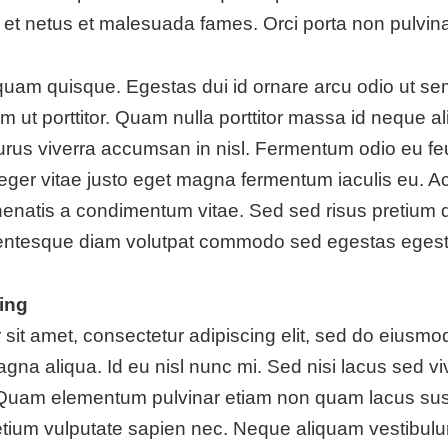
s et netus et malesuada fames. Orci porta non pulvin
quam quisque. Egestas dui id ornare arcu odio ut sem
am ut porttitor. Quam nulla porttitor massa id neque 
urus viverra accumsan in nisl. Fermentum odio eu fe
teger vitae justo eget magna fermentum iaculis eu. Ac
nenatis a condimentum vitae. Sed sed risus pretium
entesque diam volutpat commodo sed egestas egest
ing
sit amet, consectetur adipiscing elit, sed do eiusmod
gna aliqua. Id eu nisl nunc mi. Sed nisi lacus sed viv
 Quam elementum pulvinar etiam non quam lacus sus
etium vulputate sapien nec. Neque aliquam vestibulu