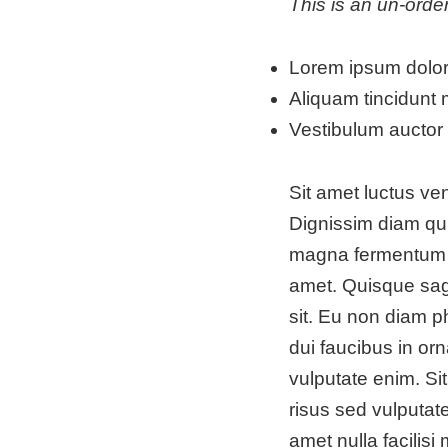
This is an un-order
Lorem ipsum dolor 
Aliquam tincidunt 
Vestibulum auctor
Sit amet luctus ve
Dignissim diam qui
magna fermentum ia
amet. Quisque sagi
sit. Eu non diam p
dui faucibus in orn
vulputate enim. Sit
risus sed vulputate
amet nulla facilis