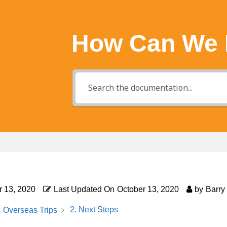
How Can We 
r 13, 2020
Last Updated On
October 13, 2020
by
Barry
2. Next Steps
Overseas Trips