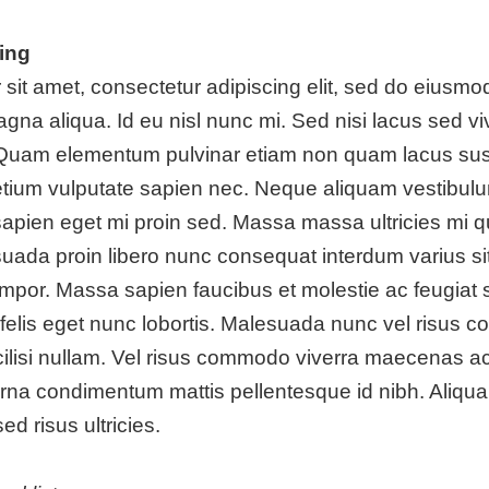
ing
sit amet, consectetur adipiscing elit, sed do eiusmod
gna aliqua. Id eu nisl nunc mi. Sed nisi lacus sed viv
 Quam elementum pulvinar etiam non quam lacus sus
etium vulputate sapien nec. Neque aliquam vestibulu
 sapien eget mi proin sed. Massa massa ultricies mi qu
ada proin libero nunc consequat interdum varius sit.
mpor. Massa sapien faucibus et molestie ac feugiat 
felis eget nunc lobortis. Malesuada nunc vel risus 
ilisi nullam. Vel risus commodo viverra maecenas a
. Urna condimentum mattis pellentesque id nibh. Aliqua
d risus ultricies.