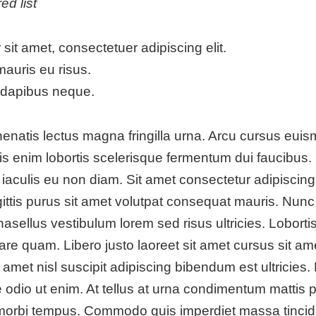
ed list
sit amet, consectetuer adipiscing elit.
mauris eu risus.
 dapibus neque.
nenatis lectus magna fringilla urna. Arcu cursus euis
s enim lobortis scelerisque fermentum dui faucibus. I
culis eu non diam. Sit amet consectetur adipiscing e
ttis purus sit amet volutpat consequat mauris. Nunc
hasellus vestibulum lorem sed risus ultricies. Lobort
are quam. Libero justo laoreet sit amet cursus sit am
 amet nisl suscipit adipiscing bibendum est ultricies.
 odio ut enim. At tellus at urna condimentum mattis p
i morbi tempus. Commodo quis imperdiet massa tincid