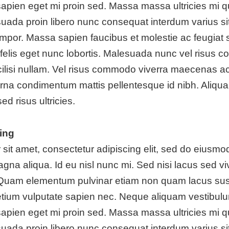
 sapien eget mi proin sed. Massa massa ultricies mi qu
ada proin libero nunc consequat interdum varius sit.
mpor. Massa sapien faucibus et molestie ac feugiat 
felis eget nunc lobortis. Malesuada nunc vel risus 
ilisi nullam. Vel risus commodo viverra maecenas a
. Urna condimentum mattis pellentesque id nibh. Aliqua
d risus ultricies.
ing
sit amet, consectetur adipiscing elit, sed do eiusmod
gna aliqua. Id eu nisl nunc mi. Sed nisi lacus sed viv
 Quam elementum pulvinar etiam non quam lacus sus
etium vulputate sapien nec. Neque aliquam vestibulu
 sapien eget mi proin sed. Massa massa ultricies mi qu
ada proin libero nunc consequat interdum varius sit.