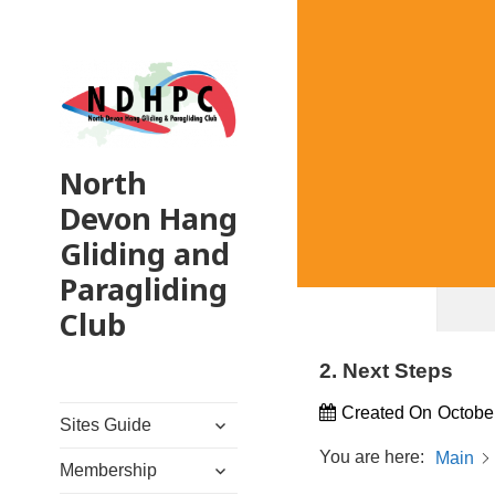
North
Devon Hang
Gliding and
Paragliding
Club
2. Next Steps
Created On
Octobe
expand
Sites Guide
child
You are here:
Main
expand
menu
Membership
child