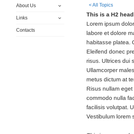
expand
menu
< All Topics
About Us
child
This is a H2 head
expand
menu
Links
child
Lorem ipsum dolor 
menu
Contacts
labore et dolore ma
habitasse platea.
Eleifend donec pr
risus. Ultrices dui
Ullamcorper malesu
metus dictum at te
Risus nullam eget 
commodo nulla fac
facilisis volutpat
Vestibulum lorem se